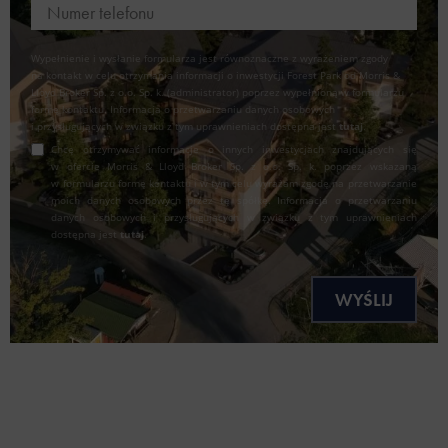
Wypełnienie i wysłanie formularza jest równoznaczne z wyrażeniem zgody
na kontakt w celu otrzymania informacji o inwestycji Forest Park od Morris &
Lloyd Broker Sp. z o.o. Sp. k. (administrator) poprzez wypełnioną w formularzu
formę kontaktu. Informacja o przetwarzaniu danych osobowych
i przysługujących w związku z tym uprawnieniach dostępna jest
tutaj
.
Chcę otrzymywać informacje o innych inwestycjach znajdujących się
w ofercie Morris & Lloyd Broker Sp. z o.o. Sp. k. poprzez wskazaną
w formularzu formę kontaktu i w tym celu wyrażam zgodę na przetwarzanie
moich danych osobowych przez tę spółkę. Informacja o przetwarzaniu
danych osobowych i przysługujących w związku z tym uprawnieniach
dostępna jest
tutaj
.